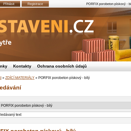
Přihlásit
Registrace
PORFIX porobeton pískový - bí
ínky
Kontakty
Ochrana osobních údajů
d
»
ZDÍCÍ MATERIÁLY
»
PORFIX porobeton pískový - bílý
ledávání