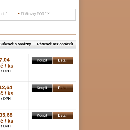
ladké
Příčkovky PORFIX
Buňkově s obrázky
Řádkově bez obrázků
7,04
Koupit
Detail
č / ks
ez DPH
12,64
Koupit
Detail
č / ks
ez DPH
35,68
Koupit
Detail
č / ks
ez DPH