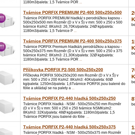
1180m3/paleta: 1,5 Tvárnice POR
...
Tvárnice PORFIX PREMIUM P2-400 500x250x500
2
Tvárnice PORFIX PREMIUM hladká/ s perodrážkou kapsou -
K
500x250x500 mm Rozměr (D x V x Š) v mm: 500 x 250 x 500
b
tvárnice Ks/m2: 8Ks/m3: 26,70Ks/paleta: 24Ø kg/paleta:
1180m3/paleta: 1,5 Tvárnice P
...
Tvárnice PORFIX PREMIUM P2-400 500x250x375
1
Tvárnice PORFIX Premium hladká/s perodrážkou a kapsou -
K
500x250x375 mm Rozměr (D x V x Š) v mm: 500 x 250 x 375
b
tvárnice Ks/m2: 8Ks/m3: 21,30Ks/paleta: 32Ø kg/paleta:
1180m3/paleta: 1,5 Tvárnice POR
...
Příčkovka PORFIX P2-500 500x250x200
7
Příčkovka PORFIX 500x250x200 mm Rozměr (D x V x Š) v
K
mm: 500 x 250 x 200 Ks/m2: 8Ks/m3: 40Ks/paleta: 60Ø
b
kg/paleta: 1250m3/paleta: 1,6Tvárnice PORFIX jsou balené do
fólie a ukládají se na palety a
...
Tvárnice PORFIX P2-440 hladká 500x250x250
8
Tvárnice PORFIX hladká - NSM - 500x250x250 mm Rozměr
b
(D x V x Š) v mm: 500 x 250 x 250 tvárnice NSMKs/m2:
8Ks/m3: 32Ks/paleta: 48Ø kg/paleta: 1180m3/paleta: 1,5
Tvárnice PORFIX jsou balené do fólie
...
Tvárnice PORFIX P2-440 hladká 500x250x375
1
Tvárnice PORFIX hladká - NSM - 500x250x375 mm Rozměr
b