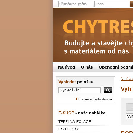
Na úvod
O nás
Obchodní podm
Na úvo
Vyhledat
položku
Vyh
Rozšířené vyhledávání
E-SHOP
- naše nabídka
TEPELNÁ IZOLACE
OSB DESKY