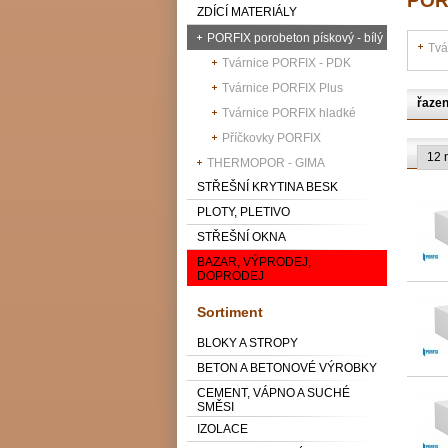
PORF
ZDÍCÍ MATERIÁLY
PORFIX porobeton pískový - bílý
Tvá
Tvárnice PORFIX - PDK
Tvárnice PORFIX Plus
řazen
Tvárnice PORFIX hladké
Příčkovky PORFIX
THERMOPOR - GIMA
STŘEŠNÍ KRYTINA BESK
PLOTY, PLETIVO
STŘEŠNÍ OKNA
BAZAR, VÝPRODEJ,
DOPRODEJ
Sortiment
BLOKY A STROPY
BETON A BETONOVÉ VÝROBKY
CEMENT, VÁPNO A SUCHÉ
SMĚSI
IZOLACE