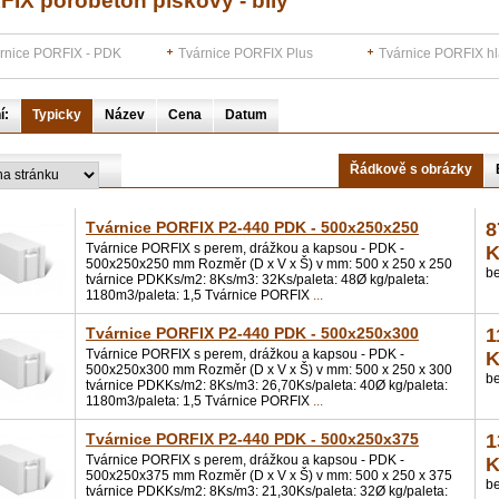
IX porobeton pískový - bílý
rnice PORFIX - PDK
Tvárnice PORFIX Plus
Tvárnice PORFIX h
í:
Typicky
Název
Cena
Datum
Řádkově s obrázky
Tvárnice PORFIX P2-440 PDK - 500x250x250
8
Tvárnice PORFIX s perem, drážkou a kapsou - PDK -
K
500x250x250 mm Rozměr (D x V x Š) v mm: 500 x 250 x 250
b
tvárnice PDKKs/m2: 8Ks/m3: 32Ks/paleta: 48Ø kg/paleta:
1180m3/paleta: 1,5 Tvárnice PORFIX
...
Tvárnice PORFIX P2-440 PDK - 500x250x300
1
Tvárnice PORFIX s perem, drážkou a kapsou - PDK -
K
500x250x300 mm Rozměr (D x V x Š) v mm: 500 x 250 x 300
b
tvárnice PDKKs/m2: 8Ks/m3: 26,70Ks/paleta: 40Ø kg/paleta:
1180m3/paleta: 1,5 Tvárnice PORFIX
...
Tvárnice PORFIX P2-440 PDK - 500x250x375
1
Tvárnice PORFIX s perem, drážkou a kapsou - PDK -
K
500x250x375 mm Rozměr (D x V x Š) v mm: 500 x 250 x 375
b
tvárnice PDKKs/m2: 8Ks/m3: 21,30Ks/paleta: 32Ø kg/paleta: