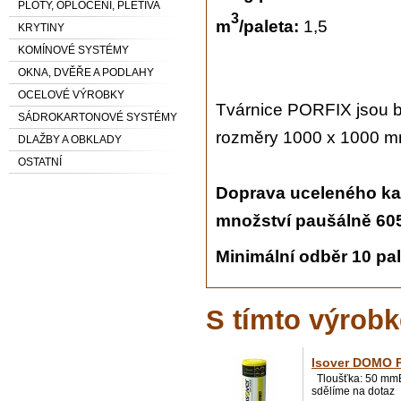
PLOTY, OPLOCENÍ, PLETIVA
3
m
/paleta:
1,5
KRYTINY
KOMÍNOVÉ SYSTÉMY
OKNA, DVĚŘE A PODLAHY
OCELOVÉ VÝROBKY
Tvárnice
PORFIX
jsou b
SÁDROKARTONOVÉ SYSTÉMY
rozměry 1000 x 1000 m
DLAŽBY A OBKLADY
OSTATNÍ
Doprava uceleného kam
množství paušálně 605
Minimální odběr 10 pa
S tímto výrobk
Isover DOMO 
Tloušťka: 50 mmB
sdělíme na dotaz