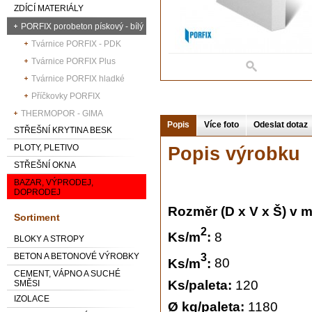
ZDÍCÍ MATERIÁLY
PORFIX porobeton pískový - bílý
Tvárnice PORFIX - PDK
Tvárnice PORFIX Plus
Tvárnice PORFIX hladké
Příčkovky PORFIX
THERMOPOR - GIMA
Popis
Více foto
Odeslat dotaz
STŘEŠNÍ KRYTINA BESK
PLOTY, PLETIVO
Popis výrobku
STŘEŠNÍ OKNA
BAZAR, VÝPRODEJ,
DOPRODEJ
Rozměr (D x V x Š) v 
Sortiment
2
Ks/m
:
8
BLOKY A STROPY
BETON A BETONOVÉ VÝROBKY
3
Ks/m
:
80
CEMENT, VÁPNO A SUCHÉ
Ks/paleta:
120
SMĚSI
IZOLACE
Ø kg/paleta:
1180