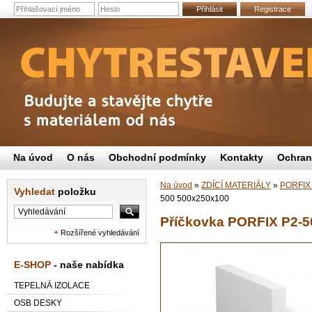
Přihlásit
Registrace
Na úvod
O nás
Obchodní podmínky
Kontakty
Ochran
Na úvod
»
ZDÍCÍ MATERIÁLY
»
PORFIX p
Vyhledat
položku
500 500x250x100
Příčkovka PORFIX P2-5
Rozšířené vyhledávání
E-SHOP
- naše nabídka
TEPELNÁ IZOLACE
OSB DESKY