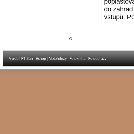
poplastov
do zahrad
vstupů. P
«
Vyrobil FT Sun
Eshop
|
Motořetězy
|
Fotokniha
|
Fotoobrazy