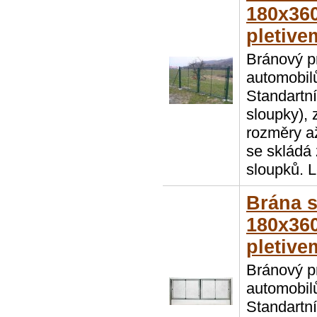
180x360
pletive
Bránový p
automobil
Standartn
sloupky), 
rozměry a
se skládá 
sloupků. L
Brána 
180x360
pletive
Bránový p
automobil
Standartn