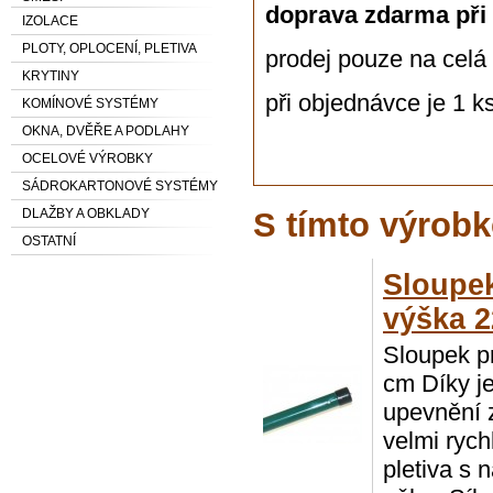
doprava zdarma
při
IZOLACE
PLOTY, OPLOCENÍ, PLETIVA
prodej pouze na celá 
KRYTINY
při objednávce je 1 k
KOMÍNOVÉ SYSTÉMY
OKNA, DVĚŘE A PODLAHY
OCELOVÉ VÝROBKY
SÁDROKARTONOVÉ SYSTÉMY
DLAŽBY A OBKLADY
S tímto výrobk
OSTATNÍ
Sloupe
výška 
Sloupek p
cm Díky 
upevnění 
velmi ryc
pletiva s 