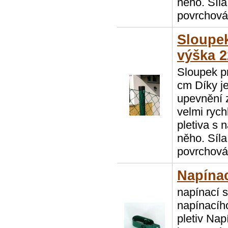
něho. Síla
povrchová
Sloupe
výška 
Sloupek p
cm Díky 
upevnění 
velmi ryc
pletiva s 
něho. Síla
povrchová
Napínac
napínací 
napínacího
pletiv Nap