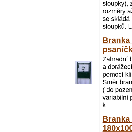
sloupky), 
rozměry a
se skládá 
sloupků. L
Branka
psaníč
Zahradní 
a dorážecí
pomocí kl
Směr brank
( do poze
variabilní
k
...
Branka
180x100