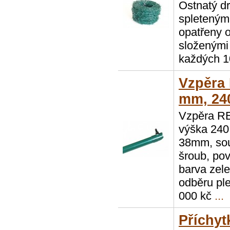
Ostnatý dr
spletenými
opatřeny 
složenými 
každých 1
Vzpěra
mm, 24
Vzpěra R
výška 240
38mm, sou
šroub, po
barva zel
odběru ple
000 kč
...
Příchyt