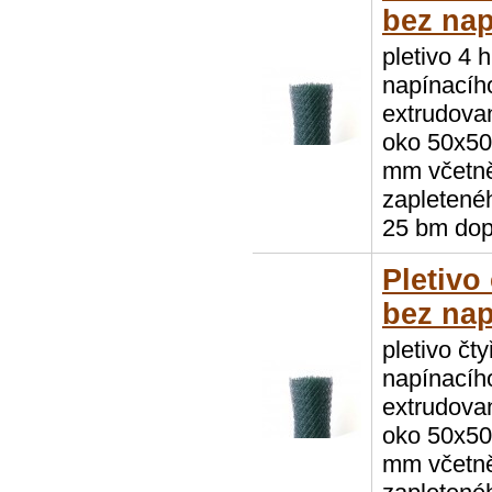
bez nap
pletivo 4 
napínacíh
extrudovan
oko 50x50 
mm včetně
zapletenéh
25 bm dop
Pletivo
bez nap
pletivo čt
napínacíh
extrudovan
oko 50x50 
mm včetně