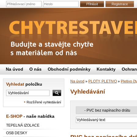
Přihlásit
Registrace
Na úvod
O nás
Obchodní podmínky
Kontakty
Ochran
Na úvod
»
PLOTY, PLETIVO
»
Pletivo č
Vyhledat
položku
Vyhledávání
Rozšířené vyhledávání
E-SHOP
- naše nabídka
TEPELNÁ IZOLACE
OSB DESKY