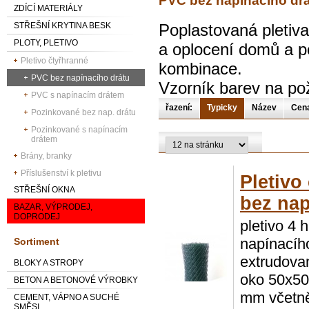
PVC bez napínacího dr
ZDÍCÍ MATERIÁLY
STŘEŠNÍ KRYTINA BESK
Poplastovaná pletiva
PLOTY, PLETIVO
a oplocení domů a p
Pletivo čtyřhranné
kombinace.
PVC bez napínacího drátu
Vzorník barev na po
PVC s napínacím drátem
řazení:
Typicky
Název
Cen
Pozinkované bez nap. drátu
Pozinkované s napínacím
drátem
Brány, branky
Příslušenství k pletivu
Pletivo
STŘEŠNÍ OKNA
bez nap
BAZAR, VÝPRODEJ,
DOPRODEJ
pletivo 4 
napínacíh
Sortiment
extrudovan
BLOKY A STROPY
oko 50x50 
BETON A BETONOVÉ VÝROBKY
mm včetně
CEMENT, VÁPNO A SUCHÉ
SMĚSI