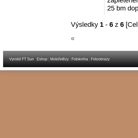
zapletenéh
25 bm dop
Výsledky
1
-
6
z
6
[Cel
«
Vyrobil FT Sun
Eshop
|
Motořetězy
|
Fotokniha
|
Fotoobrazy