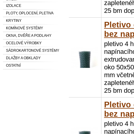
zapletenéh
IZOLACE
25 bm dop
PLOTY, OPLOCENÍ, PLETIVA
KRYTINY
Pletivo
KOMÍNOVÉ SYSTÉMY
bez nap
OKNA, DVĚŘE A PODLAHY
pletivo 4 
OCELOVÉ VÝROBKY
napínacíh
SÁDROKARTONOVÉ SYSTÉMY
extrudovan
DLAŽBY A OBKLADY
oko 50x50 
OSTATNÍ
mm včetně
zapletenéh
25 bm dop
Pletivo
bez nap
pletivo 4 
napínacíh