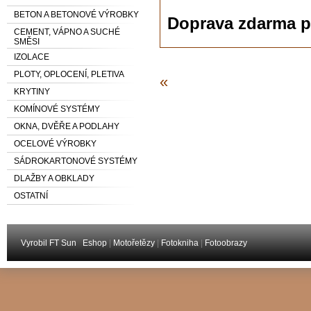
BETON A BETONOVÉ VÝROBKY
Doprava zdarma p
CEMENT, VÁPNO A SUCHÉ
SMĚSI
IZOLACE
PLOTY, OPLOCENÍ, PLETIVA
«
KRYTINY
KOMÍNOVÉ SYSTÉMY
OKNA, DVĚŘE A PODLAHY
OCELOVÉ VÝROBKY
SÁDROKARTONOVÉ SYSTÉMY
DLAŽBY A OBKLADY
OSTATNÍ
Vyrobil FT Sun
Eshop
|
Motořetězy
|
Fotokniha
|
Fotoobrazy