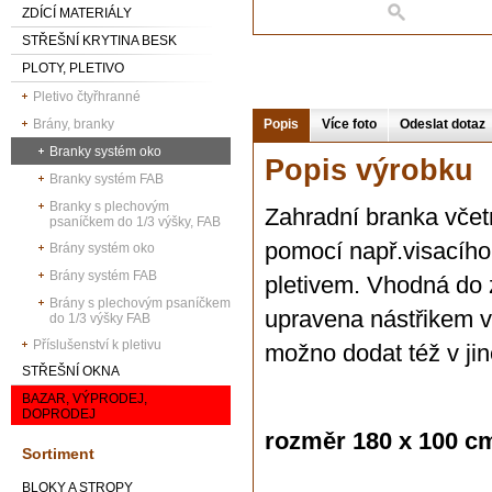
ZDÍCÍ MATERIÁLY
STŘEŠNÍ KRYTINA BESK
PLOTY, PLETIVO
Pletivo čtyřhranné
Brány, branky
Popis
Více foto
Odeslat dotaz
Branky systém oko
Popis výrobku
Branky systém FAB
Branky s plechovým
Zahradní branka včet
psaníčkem do 1/3 výšky, FAB
pomocí např.visacíh
Brány systém oko
Brány systém FAB
pletivem. Vhodná do
Brány s plechovým psaníčkem
upravena nástřikem v
do 1/3 výšky FAB
Příslušenství k pletivu
možno dodat též v ji
STŘEŠNÍ OKNA
BAZAR, VÝPRODEJ,
DOPRODEJ
rozměr 180 x 100 c
Sortiment
BLOKY A STROPY