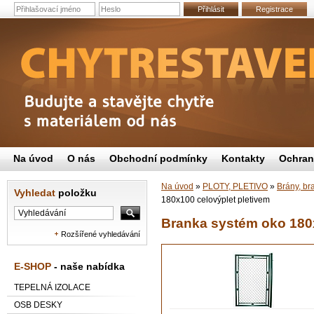
Přihlásit
Registrace
Na úvod
O nás
Obchodní podmínky
Kontakty
Ochran
Na úvod
»
PLOTY, PLETIVO
»
Brány, br
Vyhledat
položku
180x100 celovýplet pletivem
Branka systém oko 180x
Rozšířené vyhledávání
E-SHOP
- naše nabídka
TEPELNÁ IZOLACE
OSB DESKY