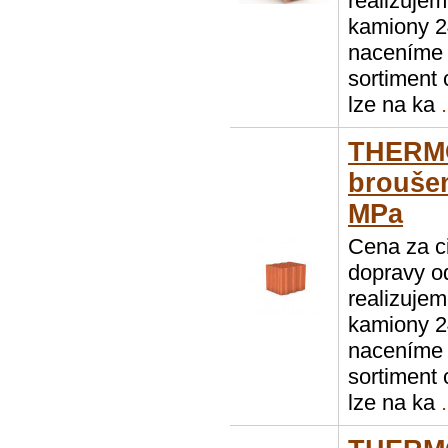
realizuje
kamiony 2
naceníme 
sortiment
lze na ka
.
THERM
broušen
MPa
Cena za c
dopravy o
realizuje
kamiony 2
naceníme 
sortiment
lze na ka
.