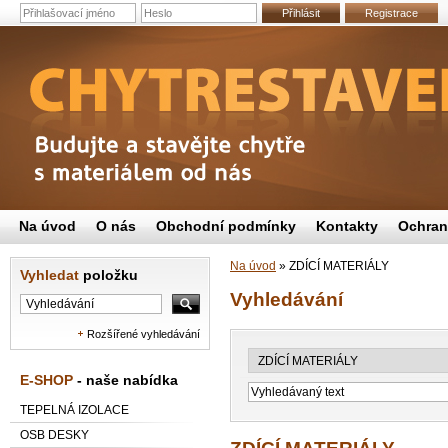
Přihlásit
Registrace
Na úvod
O nás
Obchodní podmínky
Kontakty
Ochran
Na úvod
»
ZDÍCÍ MATERIÁLY
Vyhledat
položku
Vyhledávání
Rozšířené vyhledávání
E-SHOP
- naše nabídka
TEPELNÁ IZOLACE
OSB DESKY