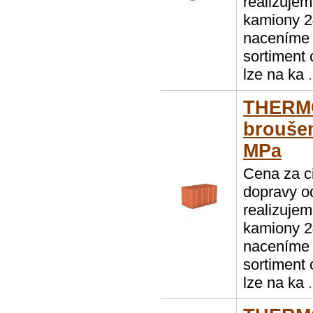
realizuje
kamiony 2
naceníme 
sortiment
lze na ka
.
THERMO
broušen
MPa
Cena za c
dopravy o
realizuje
kamiony 2
naceníme 
sortiment
lze na ka
.