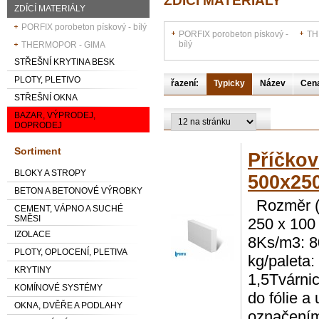
ZDÍCÍ MATERIÁLY
ZDÍCÍ MATERIÁLY
PORFIX porobeton pískový - bílý
PORFIX porobeton pískový -
TH
bílý
THERMOPOR - GIMA
STŘEŠNÍ KRYTINA BESK
PLOTY, PLETIVO
řazení:
Typicky
Název
Cen
STŘEŠNÍ OKNA
BAZAR, VÝPRODEJ,
DOPRODEJ
Sortiment
Příčko
BLOKY A STROPY
500x25
BETON A BETONOVÉ VÝROBKY
Rozměr (D
CEMENT, VÁPNO A SUCHÉ
SMĚSI
250 x 100
IZOLACE
8Ks/m3: 8
PLOTY, OPLOCENÍ, PLETIVA
kg/paleta:
KRYTINY
1,5Tvárni
KOMÍNOVÉ SYSTÉMY
do fólie a 
OKNA, DVĚŘE A PODLAHY
označení