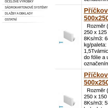
OCELOVÉ VÝROBKY
SÁDROKARTONOVÉ SYSTÉMY
Příčko
DLAŽBY A OBKLADY
500x25
OSTATNÍ
Rozměr (D
250 x 125
8Ks/m3: 6
kg/paleta:
1,5Tvárni
do fólie a 
označení
Příčko
500x25
Rozměr (D
250 x 150
8Ks/m3: 5