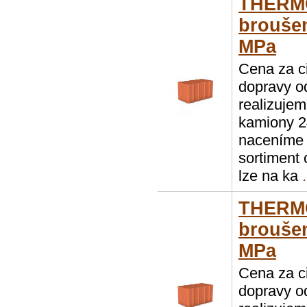
THERM
broušen
MPa
Cena za c
dopravy o
realizuje
kamiony 2
naceníme 
sortiment
lze na ka
.
THERM
broušen
MPa
Cena za c
dopravy o