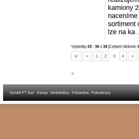
kamiony 2
naceníme 
sortiment
lze na ka
.
Výsledky
25
-
36
z
38
[Celkem stránek:
|«
«
1
2
3
4
»
«
Vyrobil FT Sun
Eshop
|
Motořetězy
|
Fotokniha
|
Fotoobrazy