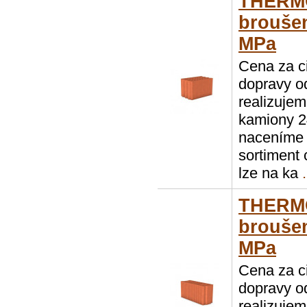
THERM
broušen
MPa
Cena za c
dopravy o
realizuje
kamiony 2
naceníme 
sortiment
lze na ka
.
THERMO
broušen
MPa
Cena za c
dopravy o
realizuje