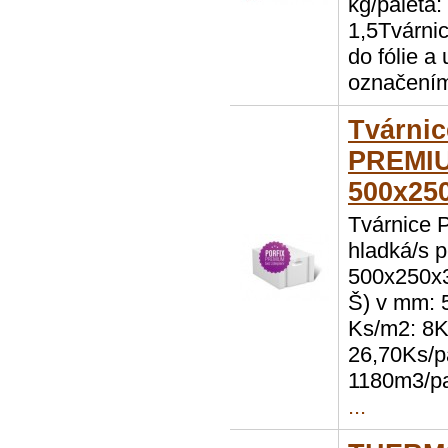
kg/paleta:
1,5Tvárni
do fólie a 
označení
Tvárni
PREMIU
500x25
Tvárnice
hladká/s 
500x250x
Š) v mm: 5
Ks/m2: 8K
26,70Ks/pa
1180m3/pa
...