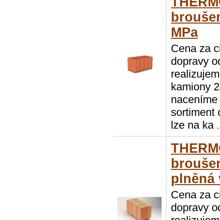
THERMO
broušen
MPa
Cena za c
dopravy o
realizuje
kamiony 2
naceníme 
sortiment
lze na ka
.
THERMO
broušen
plněná 
Cena za c
dopravy o