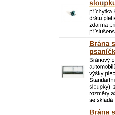
sloupk
příchytka
drátu plet
zdarma při
příslušens
Brána 
psaníč
Bránový p
automobil
výšky ple
Standartn
sloupky), 
rozměry a
se skládá 
Brána 