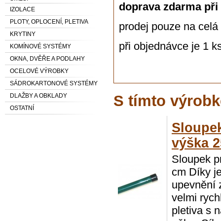
doprava zdarma
při
IZOLACE
PLOTY, OPLOCENÍ, PLETIVA
prodej pouze na celá 
KRYTINY
při objednávce je 1 k
KOMÍNOVÉ SYSTÉMY
OKNA, DVĚŘE A PODLAHY
OCELOVÉ VÝROBKY
SÁDROKARTONOVÉ SYSTÉMY
DLAŽBY A OBKLADY
S tímto výrobk
OSTATNÍ
Sloupe
výška 
Sloupek p
cm Díky 
upevnění 
velmi ryc
pletiva s 