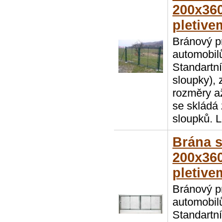
200x360
pletive
Bránový p
automobil
Standartn
sloupky), 
rozměry a
se skládá 
sloupků. L
Brána 
200x360
pletive
Bránový p
automobil
Standartn