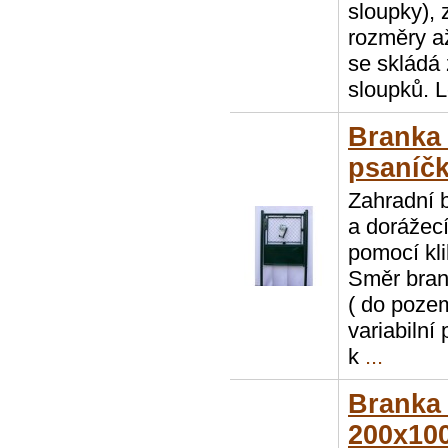
sloupky), 
rozměry a
se skládá 
sloupků. L
Branka
psaníč
Zahradní 
a dorážecí
pomocí kl
Směr brank
( do poze
variabilní
k
...
Branka
200x100