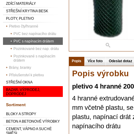
ZDÍCÍ MATERIÁLY
STŘEŠNÍ KRYTINA BESK
PLOTY, PLETIVO
Pletivo čtyřhranné
PVC bez napínacího drátu
PVC s napínacím drátem
Pozinkované bez nap. drátu
Pozinkované s napínacím
drátem
Popis
Více foto
Odeslat dotaz
Brány, branky
Popis výrobku
Příslušenství k pletivu
STŘEŠNÍ OKNA
pletivo 4 hranné 20
BAZAR, VÝPRODEJ,
DOPRODEJ
4 hranné extrudované 
Sortiment
mm včetně plastu, s
BLOKY A STROPY
plastu, napínací drát
BETON A BETONOVÉ VÝROBKY
napínacího drátu
CEMENT, VÁPNO A SUCHÉ
SMĚSI