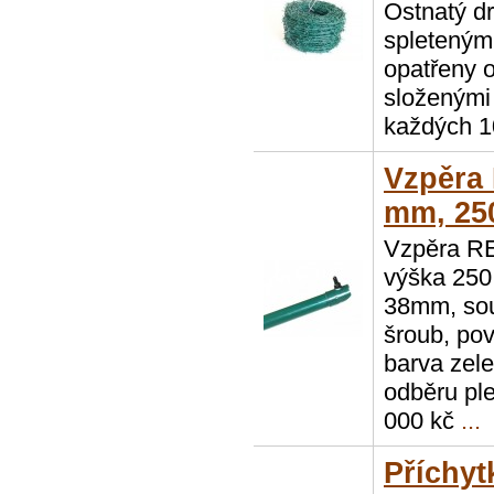
Ostnatý dr
spletenými
opatřeny 
složenými 
každých 1
Vzpěra
mm, 25
Vzpěra R
výška 250
38mm, sou
šroub, po
barva zel
odběru ple
000 kč
...
Příchyt