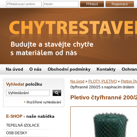
Přihlásit
Registrace
Na úvod
O nás
Obchodní podmínky
Kontakty
Ochran
Na úvod
»
PLOTY, PLETIVO
»
Pletivo č
Vyhledat
položku
čtyřhranné 200/25 s napínacím drátem
Pletivo čtyřhranné 200
Rozšířené vyhledávání
E-SHOP
- naše nabídka
TEPELNÁ IZOLACE
OSB DESKY