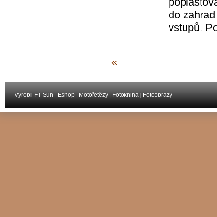
poplastov
do zahrad
vstupů. P
«
Vyrobil FT Sun
Eshop
|
Motořetězy
|
Fotokniha
|
Fotoobrazy