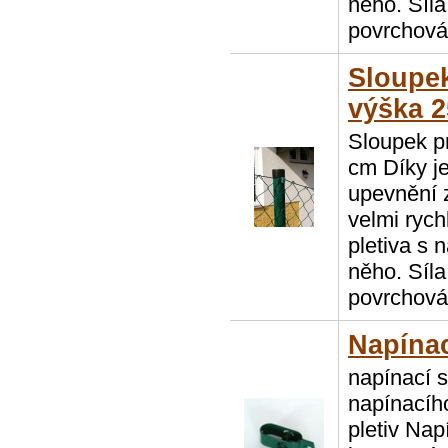
něho. Síla
povrchová
Sloupe
výška 
Sloupek p
cm Díky 
upevnění 
velmi ryc
pletiva s 
něho. Síla
povrchová
Napínac
napínací 
napínacího
pletiv Nap