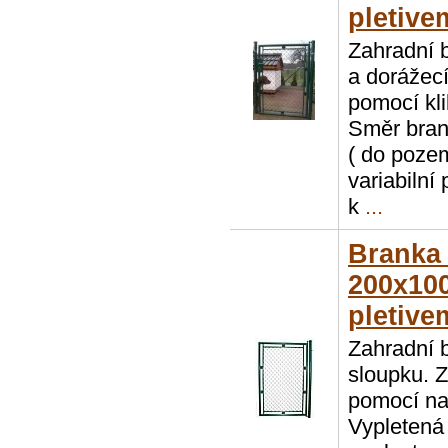
pletive
Zahradní 
a dorážecí
pomocí kl
Směr brank
( do poze
variabilní
k
...
Branka
200x100
pletive
Zahradní 
sloupku. 
pomocí na
Vypletená