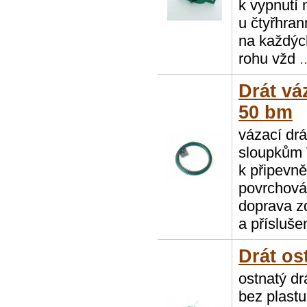
k vypnutí 
u čtyřhran
na každýc
rohu vžd
..
Drát vá
50 bm
vázací drá
sloupkům 
k připevně
povrchová
doprava zd
a přísluše
Drát os
ostnatý dr
bez plast