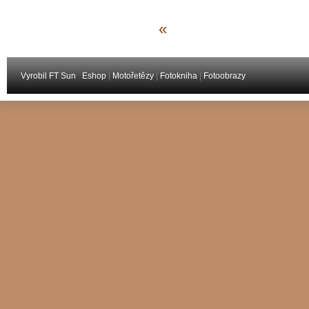
«
Vyrobil FT Sun
Eshop
|
Motořetězy
|
Fotokniha
|
Fotoobrazy