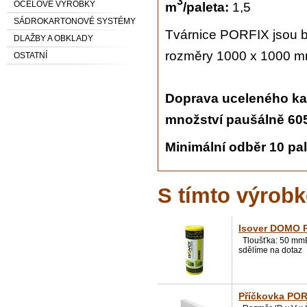
3
OCELOVÉ VÝROBKY
m
/paleta:
1,5
SÁDROKARTONOVÉ SYSTÉMY
Tvárnice
PORFIX
jsou b
DLAŽBY A OBKLADY
rozměry 1000 x 1000 m
OSTATNÍ
Doprava uceleného kam
množství paušálně 605
Minimální odběr 10 pa
S tímto výrobk
Isover DOMO 
Tloušťka: 50 mmB
sdělíme na dotaz
Příčkovka POR