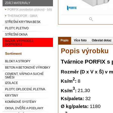
ZDÍCÍ MATERIÁLY
PORFIX porobeton pískový - bílý
THERMOPOR - GIMA
STŘEŠNÍ KRYTINA BESK
PLOTY, PLETIVO
STŘEŠNÍ OKNA
Popis
Více foto
Odeslat dotaz
BAZAR, VÝPRODEJ,
DOPRODEJ
Popis výrobku
Sortiment
Tvárnice PORFIX s 
BLOKY A STROPY
BETON A BETONOVÉ VÝROBKY
Rozměr (D x V x Š) v 
CEMENT, VÁPNO A SUCHÉ
SMĚSI
2
Ks/m
:
8
IZOLACE
3
PLOTY, OPLOCENÍ, PLETIVA
Ks/m
:
21,30
KRYTINY
Ks/paleta:
32
KOMÍNOVÉ SYSTÉMY
Ø kg/paleta:
1180
OKNA, DVĚŘE A PODLAHY