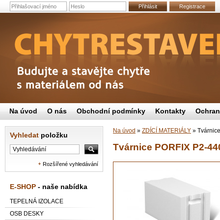
Přihlásit
Registrace
Na úvod
O nás
Obchodní podmínky
Kontakty
Ochran
Na úvod
»
ZDÍCÍ MATERIÁLY
»
Tvárnic
Vyhledat
položku
Tvárnice PORFIX P2-44
Rozšířené vyhledávání
E-SHOP
- naše nabídka
TEPELNÁ IZOLACE
OSB DESKY