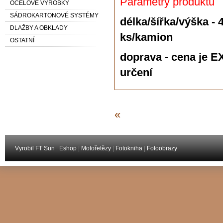
Parametry produktu
OCELOVÉ VÝROBKY
SÁDROKARTONOVÉ SYSTÉMY
délka/šířka/výška - 
DLAŽBY A OBKLADY
ks/kamion
OSTATNÍ
doprava
-
cena je E
určení
«
Vyrobil FT Sun
Eshop
|
Motořetězy
|
Fotokniha
|
Fotoobrazy