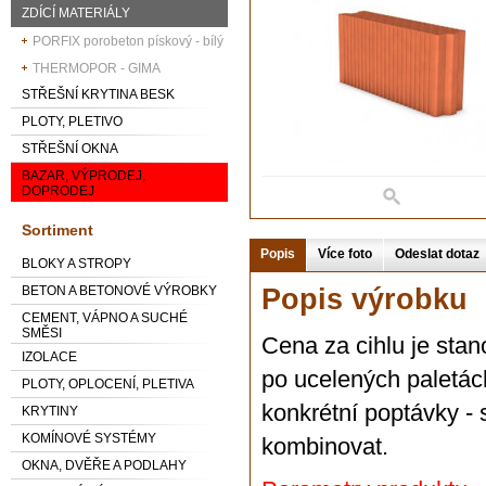
ZDÍCÍ MATERIÁLY
PORFIX porobeton pískový - bílý
THERMOPOR - GIMA
STŘEŠNÍ KRYTINA BESK
PLOTY, PLETIVO
STŘEŠNÍ OKNA
BAZAR, VÝPRODEJ,
DOPRODEJ
Sortiment
Popis
Více foto
Odeslat dotaz
BLOKY A STROPY
BETON A BETONOVÉ VÝROBKY
Popis výrobku
CEMENT, VÁPNO A SUCHÉ
SMĚSI
Cena za cihlu je sta
IZOLACE
po ucelených paletác
PLOTY, OPLOCENÍ, PLETIVA
konkrétní poptávky -
KRYTINY
KOMÍNOVÉ SYSTÉMY
kombinovat.
OKNA, DVĚŘE A PODLAHY