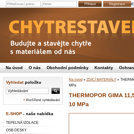
Přihlásit
Registrace
THER
Na úvod
O nás
Obchodní podmínky
Kontakty
Ochran
Na úvod
»
ZDÍCÍ MATERIÁLY
»
THERMOP
Vyhledat
položku
MPa
THERMOPOR GIMA 11,5/4
Rozšířené vyhledávání
10 MPa
E-SHOP
- naše nabídka
TEPELNÁ IZOLACE
OSB DESKY