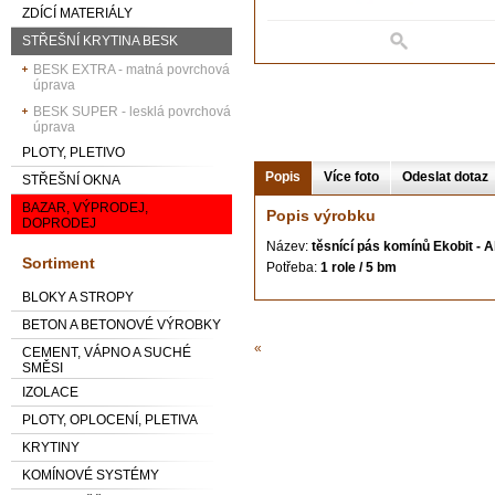
ZDÍCÍ MATERIÁLY
STŘEŠNÍ KRYTINA BESK
BESK EXTRA - matná povrchová
úprava
BESK SUPER - lesklá povrchová
úprava
PLOTY, PLETIVO
Popis
Více foto
Odeslat dotaz
STŘEŠNÍ OKNA
BAZAR, VÝPRODEJ,
Popis výrobku
DOPRODEJ
Název:
těsnící pás komínů Ekobit - A
Sortiment
Potřeba:
1 role / 5 bm
BLOKY A STROPY
BETON A BETONOVÉ VÝROBKY
«
CEMENT, VÁPNO A SUCHÉ
SMĚSI
IZOLACE
PLOTY, OPLOCENÍ, PLETIVA
KRYTINY
KOMÍNOVÉ SYSTÉMY