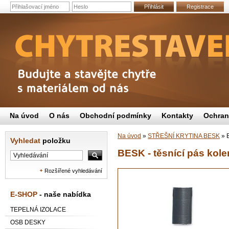
Přihlásit
Registrace
Na úvod
O nás
Obchodní podmínky
Kontakty
Ochran
Na úvod
»
STŘEŠNÍ KRYTINA BESK
»
B
Vyhledat
položku
BESK - těsnící pás kole
Rozšířené vyhledávání
E-SHOP
- naše nabídka
TEPELNÁ IZOLACE
OSB DESKY