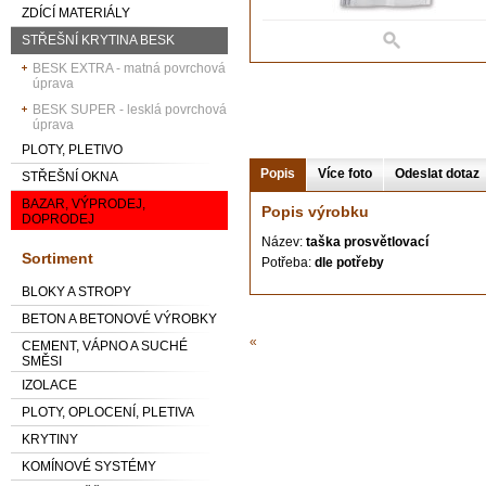
ZDÍCÍ MATERIÁLY
STŘEŠNÍ KRYTINA BESK
BESK EXTRA - matná povrchová
úprava
BESK SUPER - lesklá povrchová
úprava
PLOTY, PLETIVO
Popis
Více foto
Odeslat dotaz
STŘEŠNÍ OKNA
BAZAR, VÝPRODEJ,
Popis výrobku
DOPRODEJ
Název:
taška prosvětlovací
Sortiment
Potřeba:
dle potřeby
BLOKY A STROPY
BETON A BETONOVÉ VÝROBKY
«
CEMENT, VÁPNO A SUCHÉ
SMĚSI
IZOLACE
PLOTY, OPLOCENÍ, PLETIVA
KRYTINY
KOMÍNOVÉ SYSTÉMY