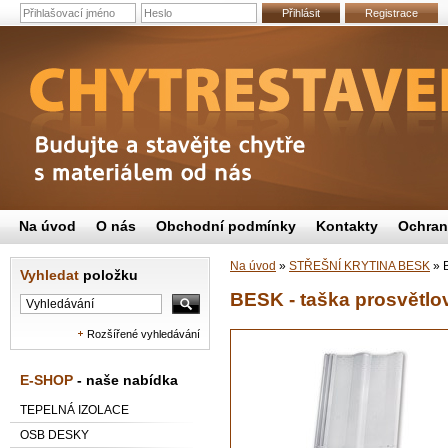
Přihlásit
Registrace
Na úvod
O nás
Obchodní podmínky
Kontakty
Ochran
Na úvod
»
STŘEŠNÍ KRYTINA BESK
»
B
Vyhledat
položku
BESK - taška prosvětlo
Rozšířené vyhledávání
E-SHOP
- naše nabídka
TEPELNÁ IZOLACE
OSB DESKY