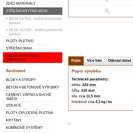
ZDÍCÍ MATERIÁLY
STŘEŠNÍ KRYTINA BESK
BESK EXTRA - matná povrchová
úprava
BESK SUPER - lesklá povrchová
úprava
PLOTY, PLETIVO
STŘEŠNÍ OKNA
BAZAR, VÝPRODEJ,
DOPRODEJ
Popis
Více foto
Odeslat dotaz
Sortiment
Popis výrobku
Technické parametry:
BLOKY A STROPY
délka:
420 mm
BETON A BETONOVÉ VÝROBKY
šířka:
330 mm
CEMENT, VÁPNO A SUCHÉ
síla:
cca 11,5 mm
SMĚSI
hmotnost:
cca 4,3 kg / ks
IZOLACE
PLOTY, OPLOCENÍ, PLETIVA
KRYTINY
«
KOMÍNOVÉ SYSTÉMY