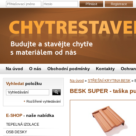
Přihlásit
Registrace
Na úvod
O nás
Obchodní podmínky
Kontakty
Ochran
Na úvod
»
STŘEŠNÍ KRYTINA BESK
»
B
Vyhledat
položku
BESK SUPER - taška pul
Rozšířené vyhledávání
E-SHOP
- naše nabídka
TEPELNÁ IZOLACE
OSB DESKY