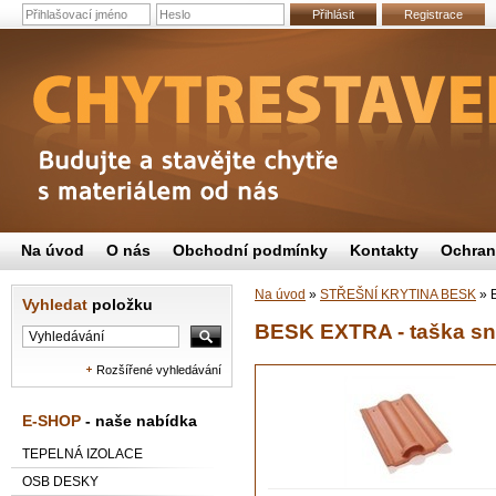
Přihlásit
Registrace
Na úvod
O nás
Obchodní podmínky
Kontakty
Ochran
Na úvod
»
STŘEŠNÍ KRYTINA BESK
»
B
Vyhledat
položku
BESK EXTRA - taška s
Rozšířené vyhledávání
E-SHOP
- naše nabídka
TEPELNÁ IZOLACE
OSB DESKY