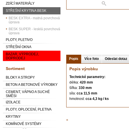
ZDÍCÍ MATERIÁLY
STŘEŠNÍ KRYTINA BESK
BESK EXTRA - matná povrchová
úprava
BESK SUPER - lesklá povrchová
úprava
PLOTY, PLETIVO
STŘEŠNÍ OKNA
BAZAR, VÝPRODEJ,
DOPRODEJ
Popis
Více foto
Odeslat dotaz
Sortiment
Popis výrobku
Technické parametry:
BLOKY A STROPY
délka:
420 mm
BETON A BETONOVÉ VÝROBKY
šířka:
330 mm
CEMENT, VÁPNO A SUCHÉ
síla:
cca 11,5 mm
SMĚSI
hmotnost:
cca 4,3 kg / ks
IZOLACE
PLOTY, OPLOCENÍ, PLETIVA
KRYTINY
«
KOMÍNOVÉ SYSTÉMY