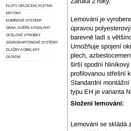
Záruka 2 roky.
PLOTY, OPLOCENÍ, PLETIVA
KRYTINY
Lemování je vyrobeno
KOMÍNOVÉ SYSTÉMY
úpravou polyesterov
OKNA, DVĚŘE A PODLAHY
OCELOVÉ VÝROBKY
barevně ladí s většino
SÁDROKARTONOVÉ SYSTÉMY
Umožňuje spojení okna
DLAŽBY A OBKLADY
plech, azbestocement
OSTATNÍ
širší spodní hliníkov
profilovanou střešní k
Standardní montážní 
typu EH je varianta N
Složení lemování:
Lemování se skládá ze