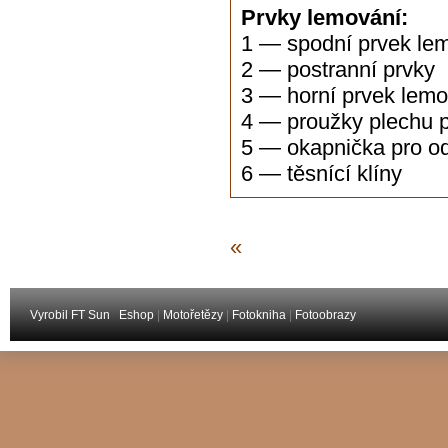
Prvky lemování:
1 — spodní prvek lem
2 — postranní prvky
3 — horní prvek lemo
4 — proužky plechu pr
5 — okapnička pro o
6 — těsnící klíny
«
Vyrobil FT Sun
Eshop
|
Motořetězy
|
Fotokniha
|
Fotoobrazy