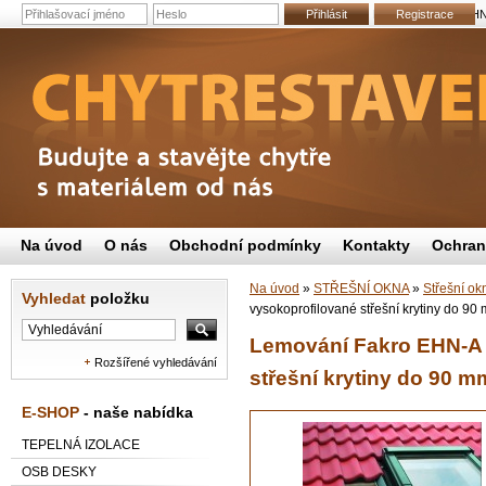
Přihlásit
Lemování Fakro EHN-
Registrace
Na úvod
O nás
Obchodní podmínky
Kontakty
Ochran
Na úvod
»
STŘEŠNÍ OKNA
»
Střešní ok
Vyhledat
položku
vysokoprofilované střešní krytiny do 90
Lemování Fakro EHN-A 
Rozšířené vyhledávání
střešní krytiny do 90 m
E-SHOP
- naše nabídka
TEPELNÁ IZOLACE
OSB DESKY