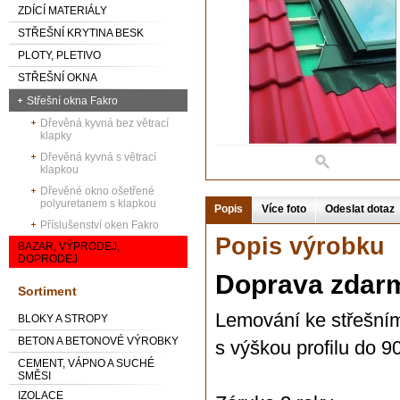
ZDÍCÍ MATERIÁLY
STŘEŠNÍ KRYTINA BESK
PLOTY, PLETIVO
STŘEŠNÍ OKNA
Střešní okna Fakro
Dřevěná kyvná bez větrací
klapky
Dřevěná kyvná s větrací
klapkou
Dřevěné okno ošetřené
polyuretanem s klapkou
Popis
Více foto
Odeslat dotaz
Příslušenství oken Fakro
Popis výrobku
BAZAR, VÝPRODEJ,
DOPRODEJ
Doprava zdarm
Sortiment
Lemování ke střešním
BLOKY A STROPY
BETON A BETONOVÉ VÝROBKY
s výškou profilu do 
CEMENT, VÁPNO A SUCHÉ
SMĚSI
IZOLACE