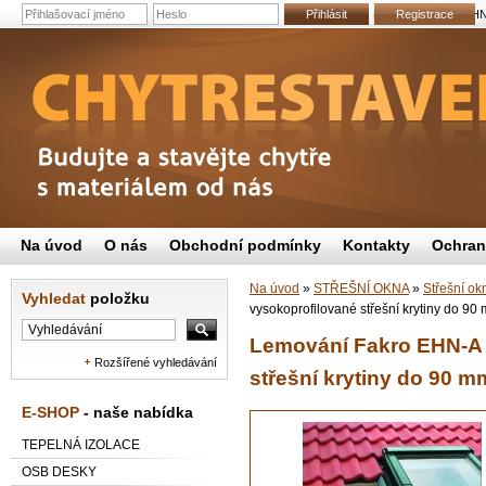
Přihlásit
Lemování Fakro EHN-
Registrace
Na úvod
O nás
Obchodní podmínky
Kontakty
Ochran
Na úvod
»
STŘEŠNÍ OKNA
»
Střešní ok
Vyhledat
položku
vysokoprofilované střešní krytiny do 90
Lemování Fakro EHN-A 
Rozšířené vyhledávání
střešní krytiny do 90 m
E-SHOP
- naše nabídka
TEPELNÁ IZOLACE
OSB DESKY