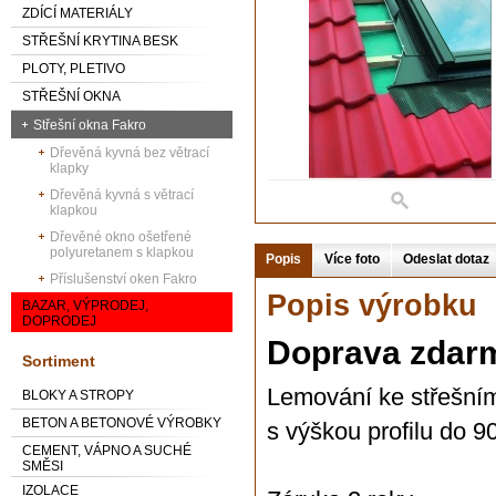
ZDÍCÍ MATERIÁLY
STŘEŠNÍ KRYTINA BESK
PLOTY, PLETIVO
STŘEŠNÍ OKNA
Střešní okna Fakro
Dřevěná kyvná bez větrací
klapky
Dřevěná kyvná s větrací
klapkou
Dřevěné okno ošetřené
polyuretanem s klapkou
Popis
Více foto
Odeslat dotaz
Příslušenství oken Fakro
Popis výrobku
BAZAR, VÝPRODEJ,
DOPRODEJ
Doprava zdarm
Sortiment
Lemování ke střešním
BLOKY A STROPY
BETON A BETONOVÉ VÝROBKY
s výškou profilu do 
CEMENT, VÁPNO A SUCHÉ
SMĚSI
IZOLACE