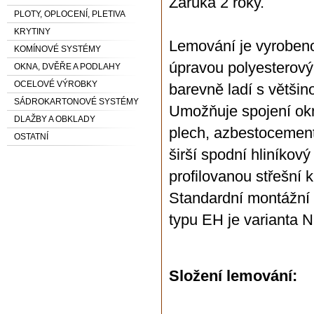
Záruka 2 roky.
PLOTY, OPLOCENÍ, PLETIVA
KRYTINY
Lemování je vyrobeno
KOMÍNOVÉ SYSTÉMY
úpravou polyesterov
OKNA, DVĚŘE A PODLAHY
OCELOVÉ VÝROBKY
barevně ladí s většino
SÁDROKARTONOVÉ SYSTÉMY
Umožňuje spojení okna
DLAŽBY A OBKLADY
plech, azbestocement
OSTATNÍ
širší spodní hliníkov
profilovanou střešní k
Standardní montážní 
typu EH je varianta N
Složení lemování: