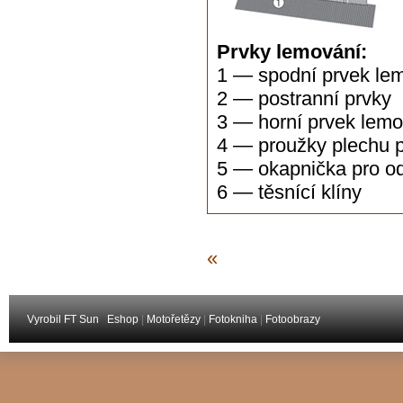
Prvky lemování:
1 — spodní prvek lem
2 — postranní prvky
3 — horní prvek lemo
4 — proužky plechu pr
5 — okapnička pro o
6 — těsnící klíny
«
Vyrobil FT Sun
Eshop
|
Motořetězy
|
Fotokniha
|
Fotoobrazy