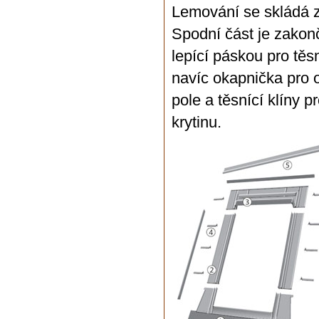
Lemování se skládá ze
Spodní část je zakon
lepící páskou pro těs
navíc okapnička pro
pole a těsnící klíny p
krytinu.