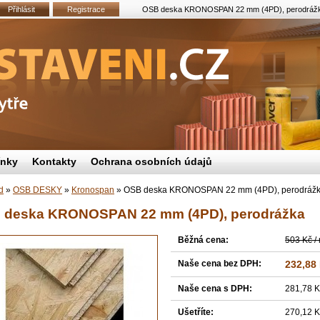
Přihlásit
Registrace
OSB deska KRONOSPAN 22 mm (4PD), perodrážka 
ínky
Kontakty
Ochrana osobních údajů
d
»
OSB DESKY
»
Kronospan
»
OSB deska KRONOSPAN 22 mm (4PD), perodráž
 deska KRONOSPAN 22 mm (4PD), perodrážka
Běžná cena:
503 Kč /
Naše cena bez DPH:
232,88
Naše cena s DPH:
281,78 K
Ušetříte:
270,12 K