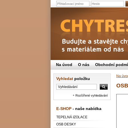
Na úvod
O nás
Obchodní podm
Na úvo
Vyhledat
položku
OSB
Rozšířené vyhledávání
E-SHOP
- naše nabídka
TEPELNÁ IZOLACE
OSB DESKY