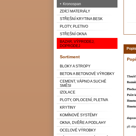
Kronospan
ZDÍCÍ MATERIÁLY
STŘEŠNÍ KRYTINA BESK
PLOTY, PLETIVO
STŘEŠNÍ OKNA
BAZAR, VÝPRODEJ,
DOPRODEJ
Popi
Sortiment
Pop
BLOKY A STROPY
BETON A BETONOVÉ VÝROBKY
Tloušť
CEMENT, VÁPNO A SUCHÉ
Rozměr
SMĚSI
Plocha
IZOLACE
Počet 
PLOTY, OPLOCENÍ, PLETIVA
Hmotno
Hmotno
KRYTINY
KOMÍNOVÉ SYSTÉMY
doprav
OKNA, DVĚŘE A PODLAHY
při ob
OCELOVÉ VÝROBKY