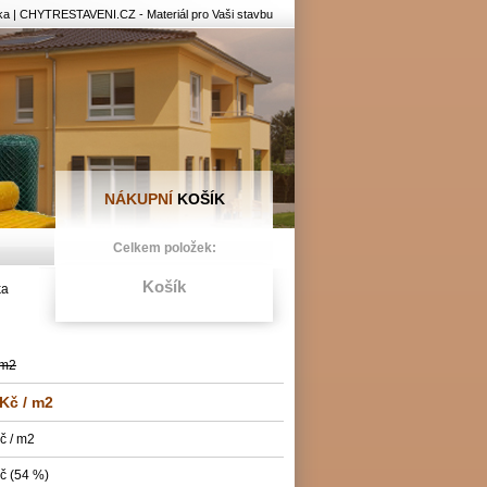
| CHYTRESTAVENI.CZ - Materiál pro Vaši stavbu
NÁKUPNÍ
KOŠÍK
Celkem položek:
Košík
ka
 m2
 Kč
/ m2
č / m2
č (54 %)