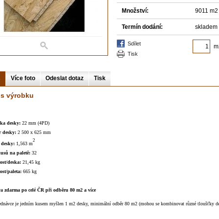
Množství:
9011 m2
Termín dodání:
skladem 
sdílet
m
tisk
s
Více foto
Odeslat dotaz
Tisk
is výrobku
ka desky:
22 mm (4PD)
 desky:
2 500 x 625 mm
2
 desky:
1,563 m
kusů na paletě:
32
st/deska:
21,45 kg
st/paleta:
665 kg
a zdarma po celé ČR při odběru 80 m2 a více
jednávce je jedním kusem myšlen 1 m2 desky, minimální odběr 80 m2 (mohou se kombinovat různé tloušťky d