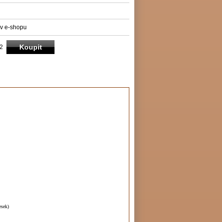
v e-shopu
2
esek)