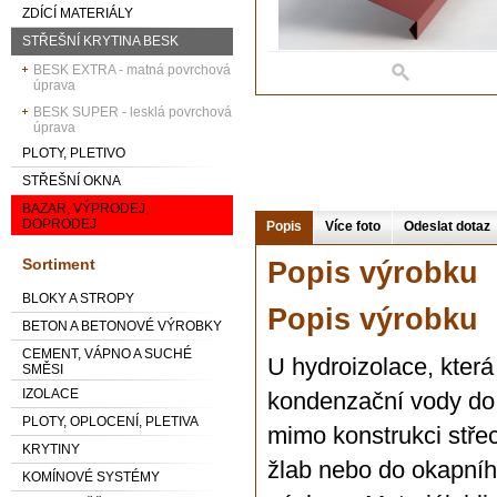
ZDÍCÍ MATERIÁLY
STŘEŠNÍ KRYTINA BESK
BESK EXTRA - matná povrchová
úprava
BESK SUPER - lesklá povrchová
úprava
PLOTY, PLETIVO
STŘEŠNÍ OKNA
BAZAR, VÝPRODEJ,
DOPRODEJ
Popis
Více foto
Odeslat dotaz
Sortiment
Popis výrobku
BLOKY A STROPY
Popis výrobku
BETON A BETONOVÉ VÝROBKY
CEMENT, VÁPNO A SUCHÉ
U hydroizolace, která
SMĚSI
IZOLACE
kondenzační vody do 
PLOTY, OPLOCENÍ, PLETIVA
mimo konstrukci stře
KRYTINY
žlab nebo do okapníh
KOMÍNOVÉ SYSTÉMY