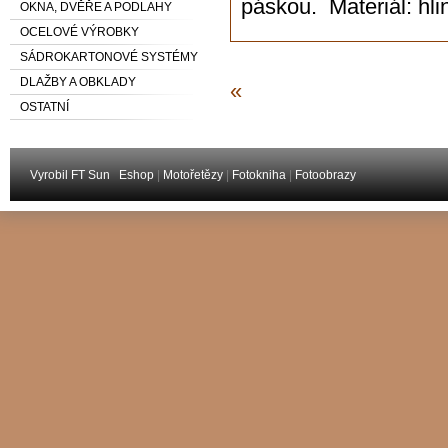
páskou. Materiál: hl
OKNA, DVĚŘE A PODLAHY
OCELOVÉ VÝROBKY
SÁDROKARTONOVÉ SYSTÉMY
DLAŽBY A OBKLADY
«
OSTATNÍ
Vyrobil FT Sun
Eshop
|
Motořetězy
|
Fotokniha
|
Fotoobrazy