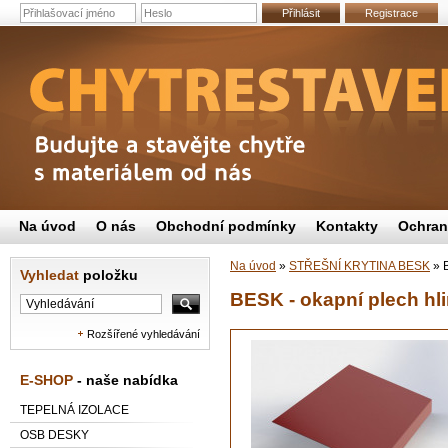
Přihlásit
Registrace
Na úvod
O nás
Obchodní podmínky
Kontakty
Ochran
Na úvod
»
STŘEŠNÍ KRYTINA BESK
»
B
Vyhledat
položku
BESK - okapní plech hl
Rozšířené vyhledávání
E-SHOP
- naše nabídka
TEPELNÁ IZOLACE
OSB DESKY